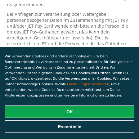
reagieren können.
Bei Anfragen zur Verarbeitung oder Weitergabe
personenbezogener Daten im Zusammenhang mit JET Pay
und/oder JET Pay Card wende dich bitte an die Person, die
dir das JET Pay-Guthaben gewährt (das kann dein
Arbeitgeber, Geschäftspartner usw. sein). Dies ist
erforderlich, da JET und die Person, die dir das Guthaben
gewährt, eine separate Verantwortung für die Verarbeitung
und den Schutz deiner personenbezogenen Daten haben.
Wir verwenden Cookies und andere Technologien, um Dein
Benutzererlebnis zu verbessern und zu personalisieren, für Analysen zur
Solltest du weitere Fragen oder Beschwerden in Bezug auf
Optimierung und Werbung in Zusammenarbeit mit Dritten. Wir
die Verarbeitung deiner personenbezogenen Daten haben,
verwenden unsere eigenen Cookies und Cookies von Dritten. Wenn Du
kontaktieren wir dich gerne. Wir würden uns auch über
auf OK klickst, akzeptierst Du die Verwendung aller Cookies. Wir setzen
Tipps oder Vorschläge zur Verbesserung unserer Erklärung
immer notwendige Cookies. Wähle
Einstellungen verwalten
, um zu
freuen.
entscheiden, welche Cookies Du akzeptieren möchtest, um Deine
Präferenzen anzupassen und um weitere Informationen zu finden.
Sicherheit
OK
JET nimmt den Schutz personenbezogener Daten sehr ernst
und daher ergreifen wir angemessene Maßnahmen, um
deine personenbezogenen Daten vor Missbrauch, Verlust,
Essentielle
unbefugtem Zugriff, unerwünschter Offenlegung und
unbefugter Änderung zu schützen. Wenn du der Meinung