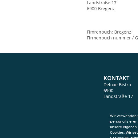
Landstraße 17
6900 Bregenz
Fimrenbuch: Bregenz
Firmenbuch nummer / G
KONTAKT
Deluxe Bistro
6900
Landstraße 17
6900
Bregenz
Wir verwenden C
personalisieren
unsere eigenen 
Cookies. Wir s
Cookies Du akz