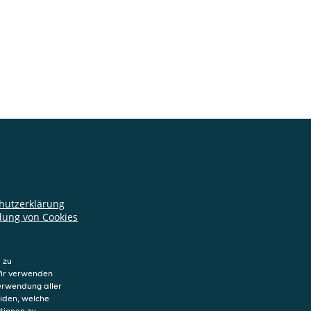
hutzerklärung
ung von Cookies
sum
 zu
Wir verwenden
Verwendung aller
eiden, welche
tionen zu