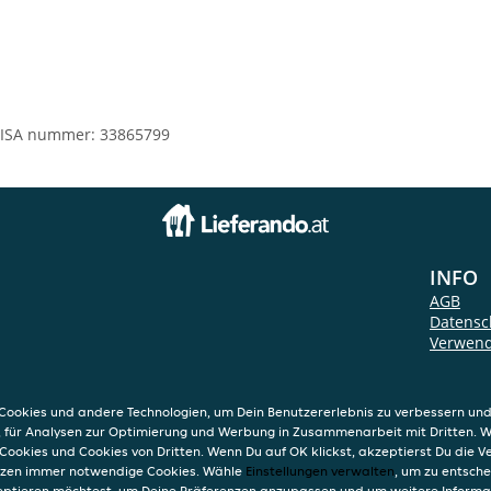
ISA nummer: 33865799
INFO
AGB
Datensc
Verwend
Impres
ookies und andere Technologien, um Dein Benutzererlebnis zu verbessern und
, für Analysen zur Optimierung und Werbung in Zusammenarbeit mit Dritten. 
Cookies und Cookies von Dritten. Wenn Du auf OK klickst, akzeptierst Du die 
etzen immer notwendige Cookies. Wähle
Einstellungen verwalten
, um zu entsch
eptieren möchtest, um Deine Präferenzen anzupassen und um weitere Informa