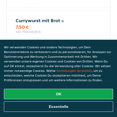
Currywurst mit Brot
7,50 €
inkl. Pfand (0,00 €)
Wir verwenden Cookies und andere Technologien, um Dein
Benutzererlebnis zu verbessern und zu personalisieren, für Analysen zur
Currywurst mit Pommes frites
Optimierung und Werbung in Zusammenarbeit mit Dritten. Wir
10,50 €
verwenden unsere eigenen Cookies und Cookies von Dritten. Wenn Du
inkl. Pfand (0,00 €)
auf OK klickst, akzeptierst Du die Verwendung aller Cookies. Wir setzen
immer notwendige Cookies. Wähle
Einstellungen verwalten
, um zu
entscheiden, welche Cookies Du akzeptieren möchtest, um Deine
Präferenzen anzupassen und um weitere Informationen zu finden.
Pommes frites
4,90 €
OK
inkl. Pfand (0,00 €)
Online Essen Bestellen
Essentielle